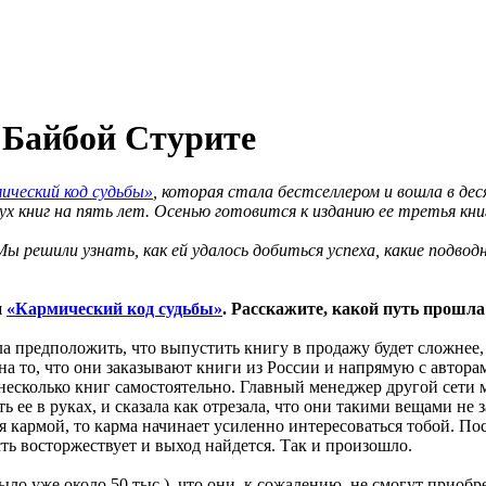
 Байбой Стурите
ический код судьбы»
, которая стала бестселлером и вошла в де
х книг на пять лет. Осенью готовится к изданию ее третья кни
 Мы решили узнать, как ей удалось добиться успеха, какие подв
и
«Кармический код судьбы»
. Расскажите, какой путь прошла 
ла предположить, что выпустить книгу в продажу будет сложнее, 
 на то, что они заказывают книги из России и напрямую с автор
 несколько книг самостоятельно. Главный менеджер другой сети 
ь ее в руках, и сказала как отрезала, что они такими вещами не 
ся кармой, то карма начинает усиленно интересоваться тобой. П
ть восторжествует и выход найдется. Так и произошло.
о уже около 50 тыс.), что они, к сожалению, не смогут приобрест