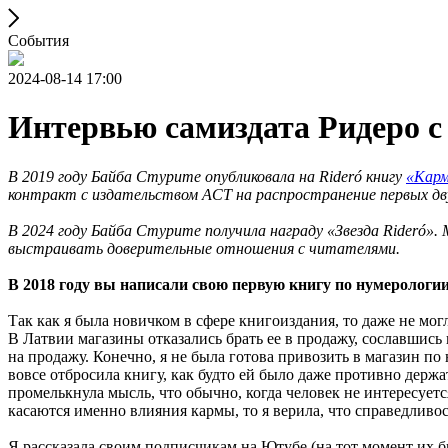
События
2024-08-14 17:00
Интервью самиздата Ридеро с
В 2019 году Байба Стурите опубликовала на Rideró книгу
«Карм
контракт с издательством АСТ на распространение первых дву
В 2024 году Байба Стурите получила награду «Звезда Rideró».
выстраивать доверительные отношения с читателями.
В 2018 году вы написали свою первую книгу по нумерологи
Так как я была новичком в сфере книгоиздания, то даже не мог
В Латвии магазины отказались брать ее в продажу, сославшись
на продажу. Конечно, я не была готова привозить в магазин по
вовсе отбросила книгу, как будто ей было даже противно держат
промелькнула мысль, что обычно, когда человек не интересует
касаются именно влияния кармы, то я верила, что справедливос
Я рассказала своим подписчикам на Ютубе (на тот момент их был