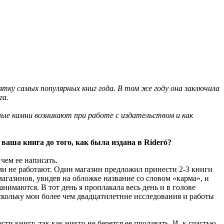
сятку самых популярных книг года. В том же году она заключила
га.
одные камни возникают при работе с издательством и как
ваша книга до того, как была издана в Rideró?
чем ее написать.
ами не работают. Один магазин предложил принести 2-3 книги
магазинов, увидев на обложке название со словом «карма», и
занимаются. В тот день я проплакала весь день и в голове
оскольку мои более чем двадцатилетние исследования и работы
и книгу, так как никто не берется ее продавать. И, к счастью,